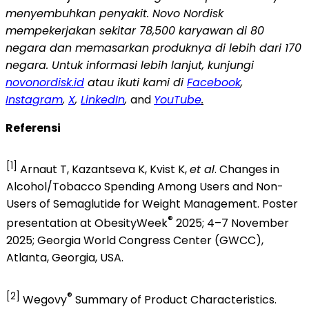
menyembuhkan penyakit. Novo Nordisk
mempekerjakan sekitar 78,500 karyawan di 80
negara dan memasarkan produknya di lebih dari 170
negara. Untuk informasi lebih lanjut, kunjungi
novonordisk.id
atau ikuti kami di
Facebook
,
Instagram
,
X
,
LinkedIn
,
and
YouTube
.
Referensi
[1]
Arnaut T, Kazantseva K, Kvist K,
et al
. Changes in
Alcohol/Tobacco Spending Among Users and Non-
Users of Semaglutide for Weight Management. Poster
®
presentation at ObesityWeek
2025; 4–7 November
2025; Georgia World Congress Center (GWCC),
Atlanta, Georgia, USA.
[2]
®
Wegovy
Summary of Product Characteristics.