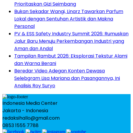
Prioritaskan Gizi Seimbang
Bukan Sekadar Wangi, Linarz Tawarkan Parfum
Lokal dengan Sentuhan Artistik dan Makna
Personal
PV & ESS Safety Industry Summit 2026: Rumuskan
Jalur Baru Menuju Perkembangan Industri yang
Aman dan Andal
Tampilan Rambut 2026: Eksplorasi Tekstur Alami
dan Warna Berani
Beredar Video Adegan Konten Dewasa
Selebgram Lisa Mariana dan Pasangannya, Ini
Analisis Roy Suryo
Indonesia Media Center
Jakarta - Indonesia
redaksihallo@gmail.com
0853 1555 7788