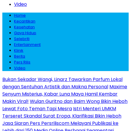
Video
Home
Kecantikan
Kesehatan
Gaya Hidup
Selebriti
Entertainment
Klinik
Berita
Pers Rilis
Video
Bukan Sekadar Wangi, Linarz Tawarkan Parfum Lokal
dengan Sentuhan Artistik dan Makna Personal
Maxime
Senyum Misterius, Kabar Luna Maya Hamil Kembar
Makin Viral!
Wulan Guritno dan Baim Wong Bikin Heboh
Lewat Foto Teman Tapi Mesra
Istri Menteri UMKM
Terseret Skandal Surat Eropa, Klarifikasi Bikin Heboh
Jasa Siaran Pers Persriliscom Melayani Publikasi ke
Lebih dari 150 Media Online Berbagai Segmentasi