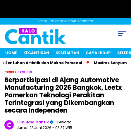
SCROLL TO CONTINUE WITH CONTENT
HOME
KECANTIKAN
KESEHATAN
GAYA HIDUP
SELEBR
Sentuhan Artistik dan Makna Personal
Maxime Senyum Mister
/
Home
Pers Rilis
Berpartisipasi di Ajang Automotive
Manufacturing 2026 Bangkok, Leetx
Pamerkan Teknologi Perakitan
Terintegrasi yang Dikembangkan
secara Independen
Tim Halo Cantik
- Pewarta
Jumat, 12 Juni 2026
- 03:37 WIB