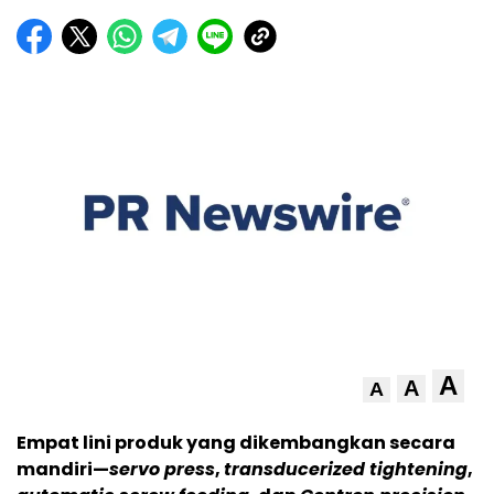
A
A
A
Empat lini produk yang dikembangkan secara
mandiri—
servo press
,
transducerized tightening
,