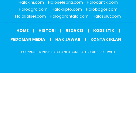
Halokini.com
Haloselebriti.com
Halocantik.com
Haloagro.com
Halokripto.com
Halobogor.com
Halokalsel.com
Halogorontalo.com
Halosulut.com
HOME
HISTORI
REDAKSI
KODE ETIK
PEDOMAN MEDIA
HAK JAWAB
KONTAK IKLAN
COPYRIGHT © 2026 HALOCANTIK.COM - ALL RIGHTS RESERVED