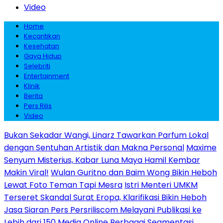
Video
Home
Kecantikan
Kesehatan
Gaya Hidup
Selebriti
Entertainment
Klinik
Berita
Pers Rilis
Video
Bukan Sekadar Wangi, Linarz Tawarkan Parfum Lokal
dengan Sentuhan Artistik dan Makna Personal
Maxime
Senyum Misterius, Kabar Luna Maya Hamil Kembar
Makin Viral!
Wulan Guritno dan Baim Wong Bikin Heboh
Lewat Foto Teman Tapi Mesra
Istri Menteri UMKM
Terseret Skandal Surat Eropa, Klarifikasi Bikin Heboh
Jasa Siaran Pers Persriliscom Melayani Publikasi ke
Lebih dari 150 Media Online Berbagai Segmentasi