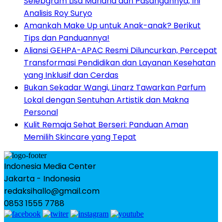
Selebgram Lisa Mariana dan Pasangannya, Ini
Analisis Roy Suryo
Amankah Make Up untuk Anak-anak? Berikut
Tips dan Panduannya!
Aliansi GEHPA-APAC Resmi Diluncurkan, Percepat
Transformasi Pendidikan dan Layanan Kesehatan
yang Inklusif dan Cerdas
Bukan Sekadar Wangi, Linarz Tawarkan Parfum
Lokal dengan Sentuhan Artistik dan Makna
Personal
Kulit Remaja Sehat Berseri: Panduan Aman
Memilih Skincare yang Tepat
Indonesia Media Center
Jakarta - Indonesia
redaksihallo@gmail.com
0853 1555 7788