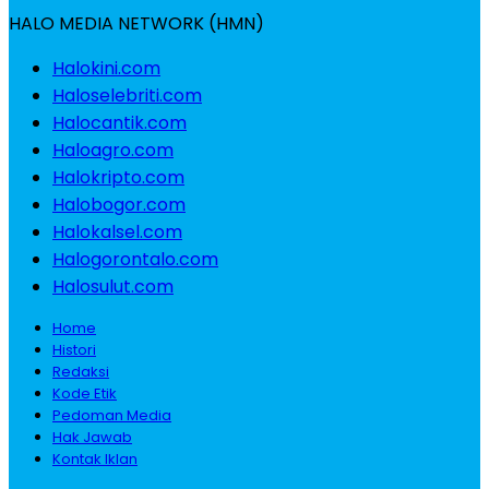
HALO MEDIA NETWORK (HMN)
Halokini.com
Haloselebriti.com
Halocantik.com
Haloagro.com
Halokripto.com
Halobogor.com
Halokalsel.com
Halogorontalo.com
Halosulut.com
Home
Histori
Redaksi
Kode Etik
Pedoman Media
Hak Jawab
Kontak Iklan