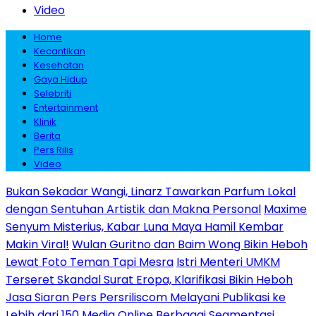
Video
Home
Kecantikan
Kesehatan
Gaya Hidup
Selebriti
Entertainment
Klinik
Berita
Pers Rilis
Video
Bukan Sekadar Wangi, Linarz Tawarkan Parfum Lokal
dengan Sentuhan Artistik dan Makna Personal
Maxime
Senyum Misterius, Kabar Luna Maya Hamil Kembar
Makin Viral!
Wulan Guritno dan Baim Wong Bikin Heboh
Lewat Foto Teman Tapi Mesra
Istri Menteri UMKM
Terseret Skandal Surat Eropa, Klarifikasi Bikin Heboh
Jasa Siaran Pers Persriliscom Melayani Publikasi ke
Lebih dari 150 Media Online Berbagai Segmentasi