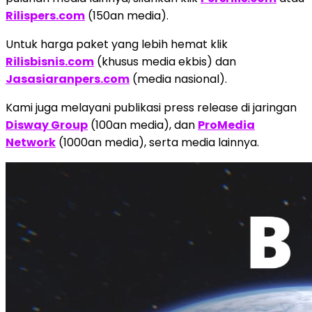
Rilispers.com
(150an media).
Untuk harga paket yang lebih hemat klik
Rilisbisnis.com
(khusus media ekbis) dan
Jasasiaranpers.com
(media nasional).
Kami juga melayani publikasi press release di jaringan
Disway Group
(100an media), dan
ProMedia
Network
(1000an media), serta media lainnya.