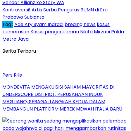
Vendor Allianz ke Story WA
Kontroversi! Artis Serbu Pengurus BUMN di Era
Prabowo Subianto
Tag :
Ade Ary Syam Indradi
breaing news
kasus
pemerasan
Kasus pengancaman
Nikita Mirzani
Polda
Metro Jaya
Berita Terbaru
Pers Rilis
MONDEVITA MENGAKUISISI SAHAM MAYORITAS DI
UNDERSCORE DISTRICT, PERUSAHAAN INDUK
MAGLIANO, SEBAGAI LANGKAH KEDUA DALAM
MEMBANGUN PLATFORM MEREK MEWAH ITALIA BARU