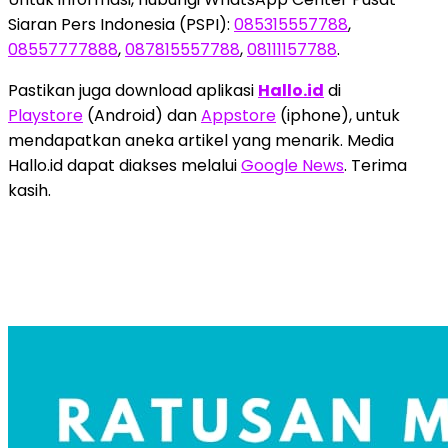
Siaran Pers Indonesia (PSPI):
085315557788
,
08557777888
,
087815557788
,
08111157788
.
Pastikan juga download aplikasi
Hallo.id
di
Playstore
(Android) dan
Appstore
(iphone), untuk
mendapatkan aneka artikel yang menarik. Media
Hallo.id dapat diakses melalui
Google News
. Terima
kasih.