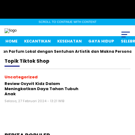
SCROLL TO CONTINUE WITH CONTENT
HOME
KECANTIKAN
KESEHATAN
GAYA HIDUP
SELEBR
kan Parfum Lokal dengan Sentuhan Artistik dan Makna Personal
Topik
Tiktok Shop
Uncategorized
Review Oxyvit Kidz Dalam
Meningkatkan Daya Tahan Tubuh
Anak
Selasa, 27 Februari 2024 - 13:21 WIB