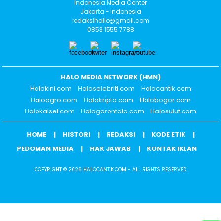
Indonesia Media Center
Jakarta - Indonesia
redaksihallo@gmail.com
0853 1555 7788
HALO MEDIA NETWORK (HMN)
Halokini.com
Haloselebriti.com
Halocantik.com
Haloagro.com
Halokripto.com
Halobogor.com
Halokalsel.com
Halogorontalo.com
Halosulut.com
HOME
HISTORI
REDAKSI
KODE ETIK
PEDOMAN MEDIA
HAK JAWAB
KONTAK IKLAN
COPYRIGHT © 2026 HALOCANTIK.COM - ALL RIGHTS RESERVED