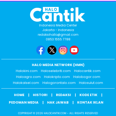
Indonesia Media Center
Jakarta - Indonesia
redaksihallo@gmail.com
0853 1555 7788
HALO MEDIA NETWORK (HMN)
Halokini.com
Haloselebriti.com
Halocantik.com
Haloagro.com
Halokripto.com
Halobogor.com
Halokalsel.com
Halogorontalo.com
Halosulut.com
HOME
HISTORI
REDAKSI
KODE ETIK
PEDOMAN MEDIA
HAK JAWAB
KONTAK IKLAN
COPYRIGHT © 2026 HALOCANTIK.COM - ALL RIGHTS RESERVED