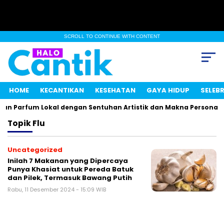
SCROLL TO CONTINUE WITH CONTENT
HOME
KECANTIKAN
KESEHATAN
GAYA HIDUP
SELEBR
an Parfum Lokal dengan Sentuhan Artistik dan Makna Personal
Topik
Flu
Uncategorized
Inilah 7 Makanan yang Dipercaya
Punya Khasiat untuk Pereda Batuk
dan Pilek, Termasuk Bawang Putih
Rabu, 11 Desember 2024 - 15:09 WIB