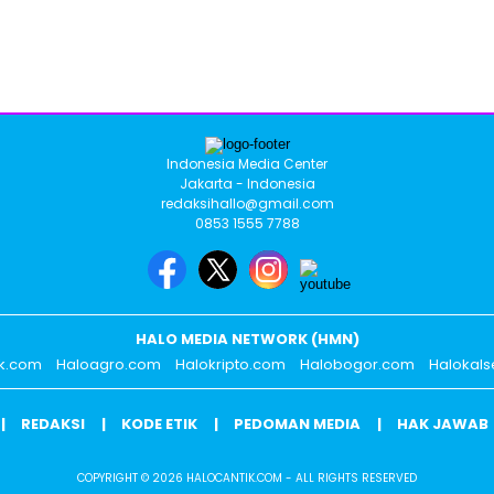
Indonesia Media Center
Jakarta - Indonesia
redaksihallo@gmail.com
0853 1555 7788
HALO MEDIA NETWORK (HMN)
ik.com
Haloagro.com
Halokripto.com
Halobogor.com
Halokals
REDAKSI
KODE ETIK
PEDOMAN MEDIA
HAK JAWAB
COPYRIGHT © 2026 HALOCANTIK.COM - ALL RIGHTS RESERVED