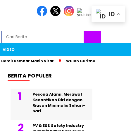
ID
VIDEO
amil Kembar Makin Viral!
Wulan Guritno dan Baim Wong Bik
BERITA POPULER
Pesona Alami: Merawat
Kecantikan Diri dengan
Riasan Minimalis Sehari-
hari
PV & ESS Safety Industry