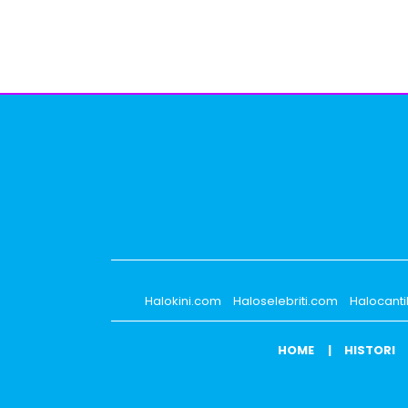
Halokini.com
Haloselebriti.com
Halocant
HOME
HISTORI