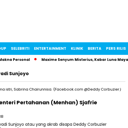
DUP
SELEBRITI
ENTERTAINMENT
KLINIK
BERITA
PERS RILIS
akna Personal
Maxime Senyum Misterius, Kabar Luna Maya H
adi Sunjoyo
Menteri Pertahanan (Menhan) Sjafrie
WIB
di Sunjoyo atau yang akrab disapa Deddy Corbuzier