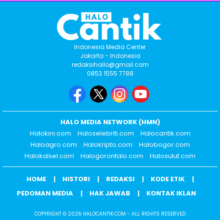
Indonesia Media Center
Jakarta - Indonesia
redaksihallo@gmail.com
0853 1555 7788
HALO MEDIA NETWORK (HMN)
Halokini.com
Haloselebriti.com
Halocantik.com
Haloagro.com
Halokripto.com
Halobogor.com
Halokalsel.com
Halogorontalo.com
Halosulut.com
HOME
HISTORI
REDAKSI
KODE ETIK
PEDOMAN MEDIA
HAK JAWAB
KONTAK IKLAN
COPYRIGHT © 2026 HALOCANTIK.COM - ALL RIGHTS RESERVED