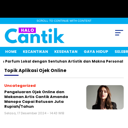
SCROLL TO CONTINUE WITH CONTENT
HOME
KECANTIKAN
KESEHATAN
GAYA HIDUP
SELEBR
n Parfum Lokal dengan Sentuhan Artistik dan Makna Personal
Topik
Aplikasi Ojek Online
Uncategorized
Pengeluaran Ojek Online dan
Makanan Artis Cantik Amanda
Manopo Capai Ratusan Juta
Rupiah/Tahun
Selasa, 17 Desember 2024 - 14:43 WIB