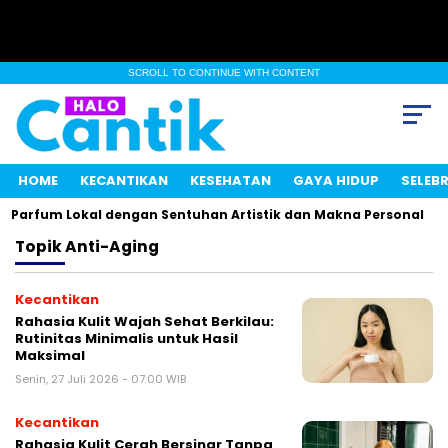
SCROLL TO CONTINUE WITH CONTENT
HOME
KECANTIKAN
KESEHATAN
GAYA HIDUP
SELEBR
 Parfum Lokal dengan Sentuhan Artistik dan Makna Personal
Topik
Anti-Aging
Kecantikan
Rahasia Kulit Wajah Sehat Berkilau:
Rutinitas Minimalis untuk Hasil
Maksimal
Senin, 27 Juli 2026 - 07:00 WIB
Kecantikan
Rahasia Kulit Cerah Bersinar Tanpa