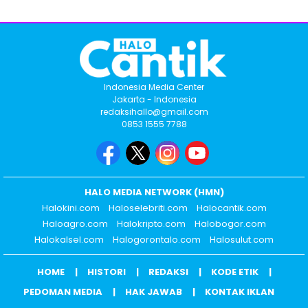
Indonesia Media Center
Jakarta - Indonesia
redaksihallo@gmail.com
0853 1555 7788
HALO MEDIA NETWORK (HMN)
Halokini.com
Haloselebriti.com
Halocantik.com
Haloagro.com
Halokripto.com
Halobogor.com
Halokalsel.com
Halogorontalo.com
Halosulut.com
HOME
HISTORI
REDAKSI
KODE ETIK
PEDOMAN MEDIA
HAK JAWAB
KONTAK IKLAN