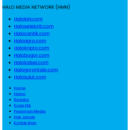
HALO MEDIA NETWORK (HMN)
Halokini.com
Haloselebriti.com
Halocantik.com
Haloagro.com
Halokripto.com
Halobogor.com
Halokalsel.com
Halogorontalo.com
Halosulut.com
Home
Histori
Redaksi
Kode Etik
Pedoman Media
Hak Jawab
Kontak Iklan