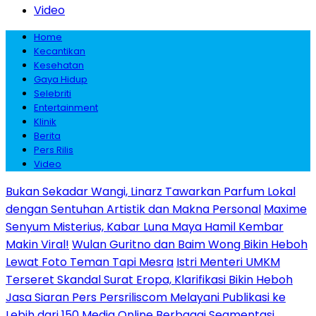
Video
Home
Kecantikan
Kesehatan
Gaya Hidup
Selebriti
Entertainment
Klinik
Berita
Pers Rilis
Video
Bukan Sekadar Wangi, Linarz Tawarkan Parfum Lokal
dengan Sentuhan Artistik dan Makna Personal
Maxime
Senyum Misterius, Kabar Luna Maya Hamil Kembar
Makin Viral!
Wulan Guritno dan Baim Wong Bikin Heboh
Lewat Foto Teman Tapi Mesra
Istri Menteri UMKM
Terseret Skandal Surat Eropa, Klarifikasi Bikin Heboh
Jasa Siaran Pers Persriliscom Melayani Publikasi ke
Lebih dari 150 Media Online Berbagai Segmentasi