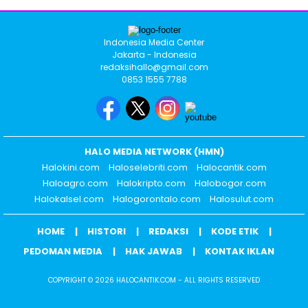
Indonesia Media Center
Jakarta - Indonesia
redaksihallo@gmail.com
0853 1555 7788
HALO MEDIA NETWORK (HMN)
Halokini.com
Haloselebriti.com
Halocantik.com
Haloagro.com
Halokripto.com
Halobogor.com
Halokalsel.com
Halogorontalo.com
Halosulut.com
HOME
HISTORI
REDAKSI
KODE ETIK
PEDOMAN MEDIA
HAK JAWAB
KONTAK IKLAN
COPYRIGHT © 2026 HALOCANTIK.COM - ALL RIGHTS RESERVED