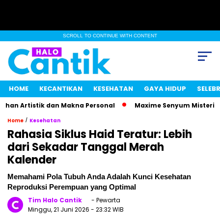
SCROLL TO CONTINUE WITH CONTENT
HOME
KECANTIKAN
KESEHATAN
GAYA HIDUP
SELEBR
rtistik dan Makna Personal
Maxime Senyum Misterius, Kaba
/
Home
Kesehatan
Rahasia Siklus Haid Teratur: Lebih
dari Sekadar Tanggal Merah
Kalender
Memahami Pola Tubuh Anda Adalah Kunci Kesehatan
Reproduksi Perempuan yang Optimal
Tim Halo Cantik
- Pewarta
Minggu, 21 Juni 2026
- 23:32 WIB