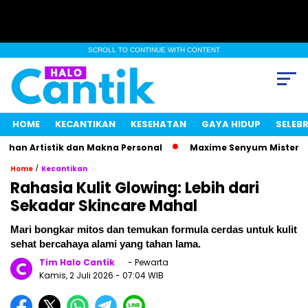
SCROLL TO CONTINUE WITH CONTENT
HOME
KECANTIKAN
KESEHATAN
GAYA HIDUP
SELEBR
Artistik dan Makna Personal
Maxime Senyum Misterius, Kab
/
Home
Kecantikan
Rahasia Kulit Glowing: Lebih dari
Sekadar Skincare Mahal
Mari bongkar mitos dan temukan formula cerdas untuk kulit
sehat bercahaya alami yang tahan lama.
Tim Halo Cantik
- Pewarta
Kamis, 2 Juli 2026
- 07:04 WIB