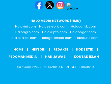
HALO MEDIA NETWORK (HMN)
Halokini.com
Haloselebriti.com
Halocantik.com
Haloagro.com
Halokripto.com
Halobogor.com
Halokalsel.com
Halogorontalo.com
Halosulut.com
HOME
HISTORI
REDAKSI
KODE ETIK
PEDOMAN MEDIA
HAK JAWAB
KONTAK IKLAN
COPYRIGHT © 2026 HALOCANTIK.COM - ALL RIGHTS RESERVED