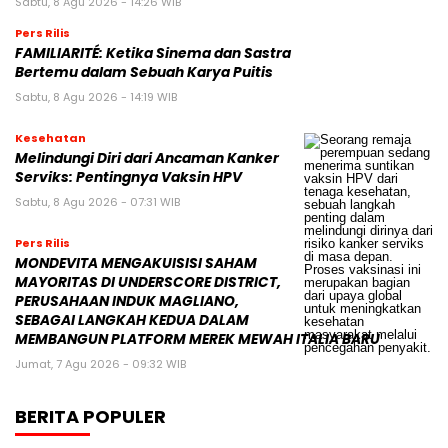
Sabtu, 8 Agu 2026 - 14:26 WIB
Pers Rilis
FAMILIARITÉ: Ketika Sinema dan Sastra
Bertemu dalam Sebuah Karya Puitis
Sabtu, 8 Agu 2026 - 14:19 WIB
Kesehatan
Melindungi Diri dari Ancaman Kanker
Serviks: Pentingnya Vaksin HPV
Sabtu, 8 Agu 2026 - 07:31 WIB
Pers Rilis
MONDEVITA MENGAKUISISI SAHAM
MAYORITAS DI UNDERSCORE DISTRICT,
PERUSAHAAN INDUK MAGLIANO,
SEBAGAI LANGKAH KEDUA DALAM
MEMBANGUN PLATFORM MEREK MEWAH ITALIA BARU
Jumat, 7 Agu 2026 - 09:32 WIB
BERITA POPULER