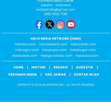
Indonesia Media Center
Jakarta - Indonesia
redaksihallo@gmail.com
0853 1555 7788
HALO MEDIA NETWORK (HMN)
Halokini.com
Haloselebriti.com
Halocantik.com
Haloagro.com
Halokripto.com
Halobogor.com
Halokalsel.com
Halogorontalo.com
Halosulut.com
HOME
HISTORI
REDAKSI
KODE ETIK
PEDOMAN MEDIA
HAK JAWAB
KONTAK IKLAN
COPYRIGHT © 2026 HALOCANTIK.COM - ALL RIGHTS RESERVED