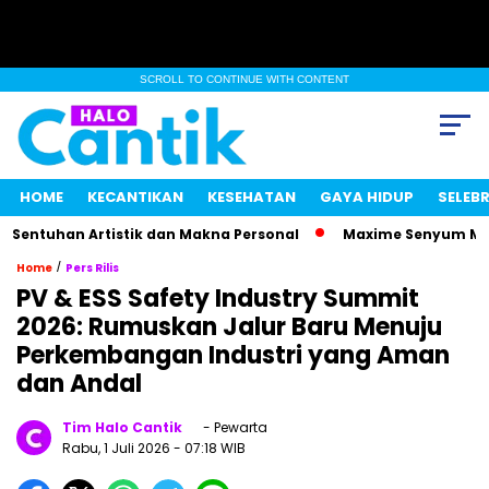
SCROLL TO CONTINUE WITH CONTENT
HOME
KECANTIKAN
KESEHATAN
GAYA HIDUP
SELEBR
tuhan Artistik dan Makna Personal
Maxime Senyum Misterius
/
Home
Pers Rilis
PV & ESS Safety Industry Summit
2026: Rumuskan Jalur Baru Menuju
Perkembangan Industri yang Aman
dan Andal
Tim Halo Cantik
- Pewarta
Rabu, 1 Juli 2026
- 07:18 WIB